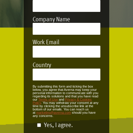
Company Name
Work Email
Country
By submitting this form and ticking the box
below, you agree that Averna may keep your
personal information to communicate with you
regarding its solutions and that you have read
our
Terms of Use
and
Privacy & Cookies
Policy
. You may withdraw your consent at any
time by clicking the unsubscribe link at the
bottom of our emails. You can reach us
at
marketing@averna.com
should you have
any concerns.
Yes, I agree.