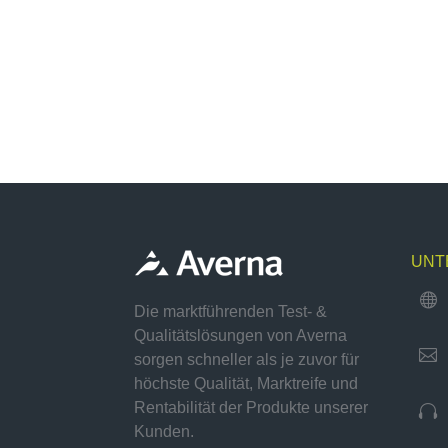
UNT

Die marktführenden Test- &
Qualitätslösungen von Averna

sorgen schneller als je zuvor für
höchste Qualität, Marktreife und
Rentabilität der Produkte unserer

Kunden.