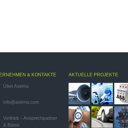
ERNEHMEN & KONTAKTE
AKTUELLE PROJEKTE
Über Averna
info@averna.com
Vertrieb – Ansprechpartner
& Büros