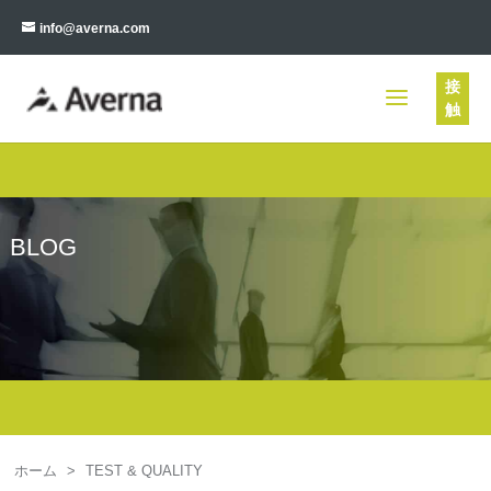
info@averna.com
接
触
BLOG
ホーム
>
TEST & QUALITY